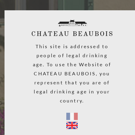
378 cavistes, magasins bios, épiceries fines revendent nos vins en
France.
32 pays dans lesquels vous pouvez trouver nos vins
COMMENT LES TROUVER ?
Merci de nous envoyer un e mail avec votre adresse postale et le vin
This site is addressed to
recherché, nous répondrons le plus rapidement possible à vos
people of legal drinking
souhaits.
age. To use the Website of
CHATEAU BEAUBOIS, you
represent that you are of
legal drinking age in your
country.