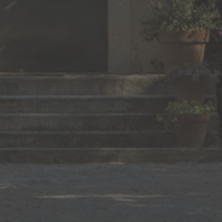
TEL : +33 (0)4 66 73 30 59
EMAIL :
chateaub
eaubois@orange.fr
SUBSCRIBE TO THE
NEWSLETTER
©COPYRIGHT 2018.
WHITECHAPEL
-
IDALIZES