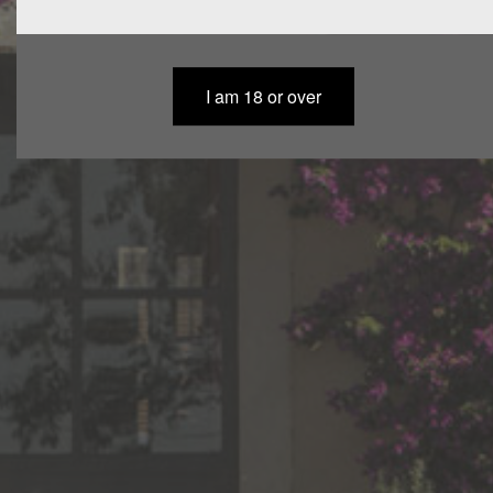
SOMMAIRE
I am 18 or over
HOME
OUR ROOTS
OUR WINES
NEWS
EVENTS & ACTIVITIES
YOU RECEIVE
JOIN US
CHATEAU BEAUBOIS
rd 6572 ,
30640 FRANQUEVAUX-BEAUVOISIN
FRANCE