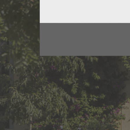
OÙ LES TROUVER ?
378 cavistes, magasins bios, épiceries fines revend
32 pays dans lesquels vous pouvez trouver nos vin
SOMMAIRE
CHATEAU
BEAUBOIS