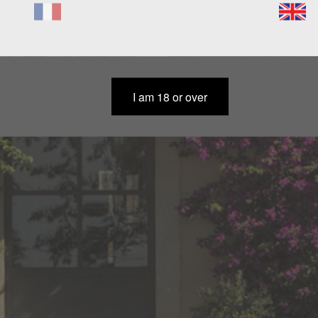
COMMENT LES TR
I am 18 or over
ent nos vins en France.
Merci de nous envoyer un e mail a
s
répondrons le plus rapidement pos