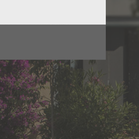
OUVER ?
vec votre adresse postale et le vin recherché, nous
sible à vos souhaits.
SUBSCRIBE TO THE NEWSLETTER