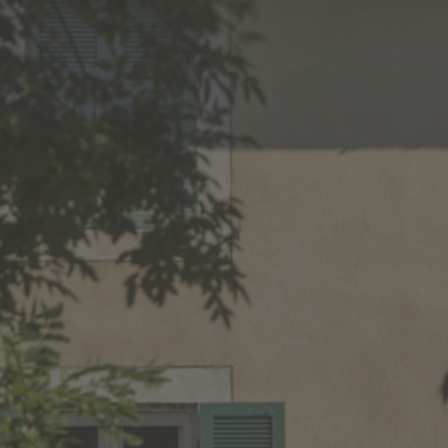
HOME
OUR ROOTS
OUR WINES
NEWS
EVENTS &
RÉGION MES ENV