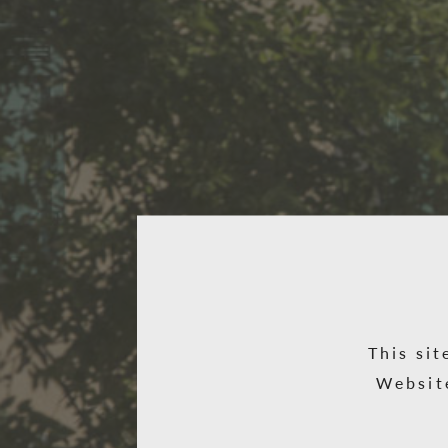
This sit
Websit